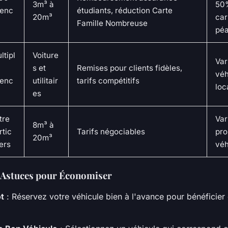
3m³ à
50
enc
étudiants, réduction Carte
20m³
car
Famille Nombreuse
pé
ltipl
Voiture
Var
s et
Remises pour clients fidèles,
véh
enc
utilitair
tarifs compétitifs
loc
es
tre
Var
8m³ à
rtic
Tarifs négociables
pro
20m³
iers
véh
 : Astuces pour Économiser
t
: Réservez votre véhicule bien à l'avance pour bénéficier 