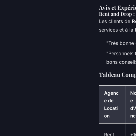
Avis et Expéri
Rent and Drop : 
Les clients de
R
services et à la
"Très bonne e
"Personnels t
bons conseil
Tableau Compa
Agenc
N
e de
e
Locati
d'
on
nc
Rent
+1