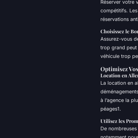
Réserver votre v
compétitifs. Le
réservations ant
Choisissez le Bo
Assurez-vous de
trop grand peut 
véhicule trop pe
Optimisez Vo
Location en Alle
La location en a
déménagements s
à l’agence la pl
péages1.
Utilisez les Pro
De nombreuses a
notamment pour 