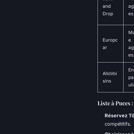
and
ag
Drop
es
Mu
Europc
e
ar
ag
es
En
AlloVoi
pa
sins
ul
Liste à Puces
Réservez Tô
compétitifs.