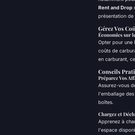
Rent and Drop
r
présentation de
Gérez Vos Coû
Économies sur l
Opter pour une 
coûts de carbur
en carburant, c
Conseils Prat
Préparez Vos Aff
Assurez-vous de
l'emballage des
boîtes.
Chargez et Déch
Apprenez à char
l'espace dispon