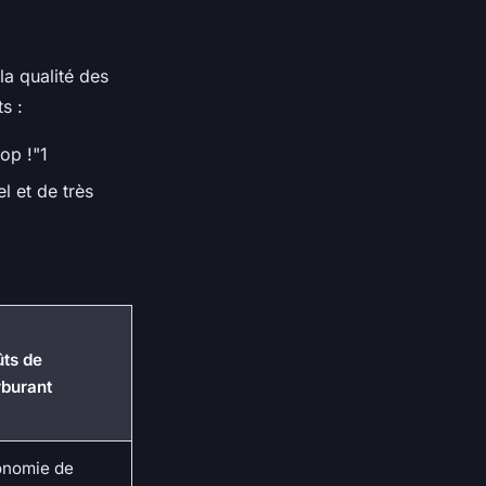
la qualité des
s :
op !"1
l et de très
ts de
burant
onomie de