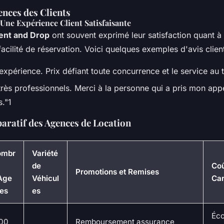
ences des Clients
Une Expérience Client Satisfaisante
ent and Drop
ont souvent exprimé leur satisfaction quant à 
 facilité de réservation. Voici quelques exemples d'avis client
xpérience. Prix défiant toute concurrence et le service au t
rès professionnels. Merci à la personne qui a pris mon appe
s."1
ratif des Agences de Location
ombr
Variété
de
Coû
Promotions et Remises
Age
Véhicul
Car
es
es
Éc
00
Remboursement assurance