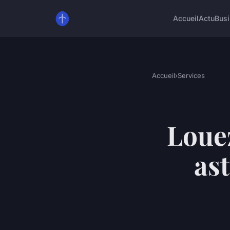
Accueil
Actu
Bus
Accueil
›
Services
Louez
as