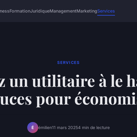
iness
Formation
Juridique
Management
Marketing
Services
SERVICES
 un utilitaire à le h
tuces pour économi
émilien
11 mars 2025
4 min de lecture
É