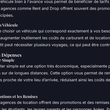
éhicule bien à l'avance vous permet de bénéficier de tarifs
s agences comme Rent and Drop offrent souvent des promot
icipées.
n Véhicule
 choisir un véhicule qui correspond exactement à vos beso
augmenter inutilement les coûts de carburant et de location
tit peut nécessiter plusieurs voyages, ce qui peut être contr
s Dépenses
r Simple
ller simple est une option très économique, especialmente 
ur de longues distances. Cette option vous permet de ren
us proche de votre lieu d’arrivée, réduisant ainsi les coûts d
motions et les Remises
gences de location offrent des promotions et des remises 
les étudiants, les jeunes parents et les personnes âgées. 