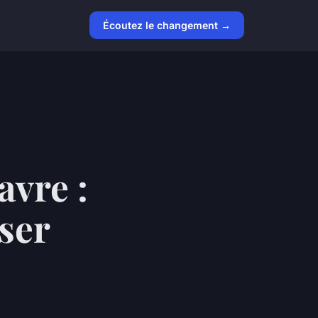
Écoutez le changement →
avre :
ser