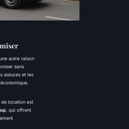
omiser
une autre raison
nomiser sans
s astuces et les
et économique.
 de location est
rop
, qui offrent
èrement