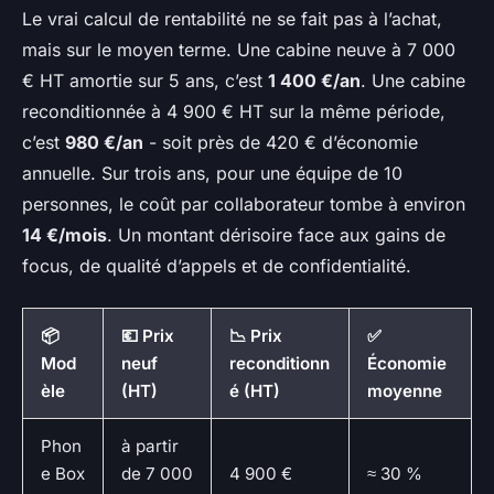
Le vrai calcul de rentabilité ne se fait pas à l’achat,
mais sur le moyen terme. Une cabine neuve à 7 000
€ HT amortie sur 5 ans, c’est
1 400 €/an
. Une cabine
reconditionnée à 4 900 € HT sur la même période,
c’est
980 €/an
- soit près de 420 € d’économie
annuelle. Sur trois ans, pour une équipe de 10
personnes, le coût par collaborateur tombe à environ
14 €/mois
. Un montant dérisoire face aux gains de
focus, de qualité d’appels et de confidentialité.
📦
💶 Prix
📉 Prix
✅
Mod
neuf
reconditionn
Économie
èle
(HT)
é (HT)
moyenne
Phon
à partir
e Box
de 7 000
4 900 €
≈ 30 %