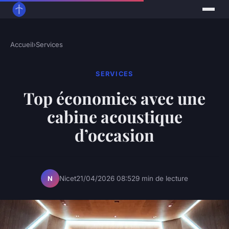
Accueil
›
Services
SERVICES
Top économies avec une
cabine acoustique
d’occasion
Nicet
21/04/2026 08:52
9 min de lecture
N