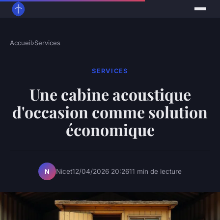
Accueil
›
Services
SERVICES
Une cabine acoustique
d'occasion comme solution
économique
Nicet
12/04/2026 20:26
11 min de lecture
N