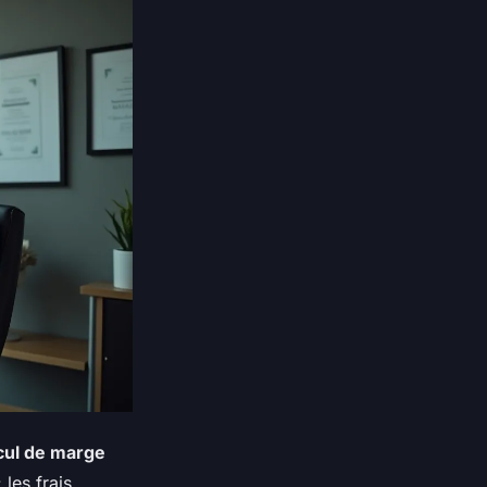
cul de marge
 les frais