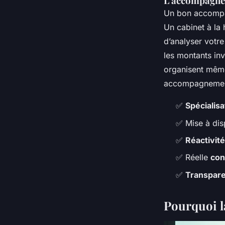
L’accompagnem
Un bon accompag
Un cabinet à la
d’analyser votr
les montants inv
organisent même
accompagnemen
✅
Spécialis
✅ Mise à dis
✅
Réactivité
✅ Réelle
con
✅
Transpare
Pourquoi la