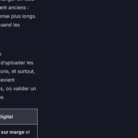
ent anciens :
onse plus longs.
quand les
n
d’uploader les
ons, et surtout,
evient
ts, où valider un
e.
igital
 sur marge
et