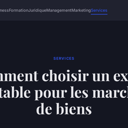
iness
Formation
Juridique
Management
Marketing
Services
SERVICES
ment choisir un ex
able pour les mar
de biens