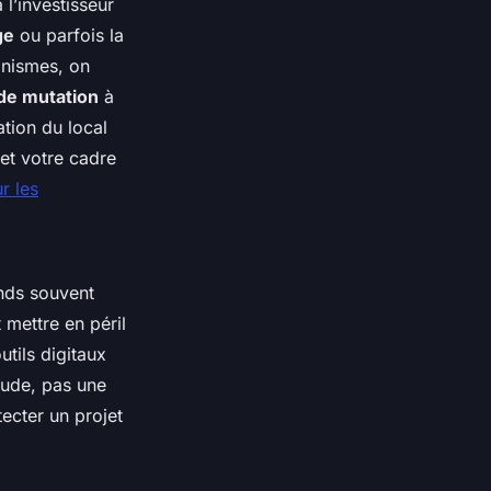
l’investisseur
ge
ou parfois la
anismes, on
 de mutation
à
ation du local
et votre cadre
r les
onds souvent
 mettre en péril
utils digitaux
tude, pas une
ecter un projet