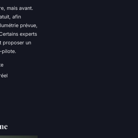
e, mais avant.
tuit, afin
lumétrie prévue,
Certains experts
et proposer un
-pilote.
te
réel
nne