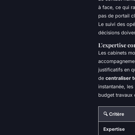
à face, ce qui r
pas de portail c
Le suivi des op
décisions doiven
L'expertise co
Les cabinets mo
accompagnement 
justificatifs en 
de
centraliser t
instantanée, les
budget travaux 
🔍 Critère
Expertise