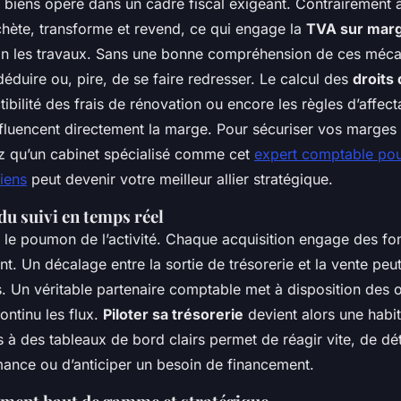
biens opère dans un cadre fiscal exigeant. Contrairement à 
achète, transforme et revend, ce qui engage la
TVA sur mar
on les travaux. Sans une bonne compréhension de ces méc
éduire ou, pire, de se faire redresser. Le calcul des
droits
ctibilité des frais de rénovation ou encore les règles d’affect
nfluencent directement la marge. Pour sécuriser vos marges 
ez qu’un cabinet spécialisé comme cet
expert comptable pou
iens
peut devenir votre meilleur allier stratégique.
u suivi en temps réel
st le poumon de l’activité. Chaque acquisition engage des f
t. Un décalage entre la sortie de trésorerie et la vente peut
s. Un véritable partenaire comptable met à disposition des o
ontinu les flux.
Piloter sa trésorerie
devient alors une habi
 à des tableaux de bord clairs permet de réagir vite, de dét
ance ou d’anticiper un besoin de financement.