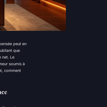
 pensée peut en
oubliant que
 net. Le
eneur soumis à
ent, comment
nce