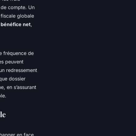
ne de compte. Un
 fiscale globale
e
bénéfice net
,
de fréquence de
es peuvent
 un redressement
aque dossier
me, en s’assurant
le.
le
changer en face