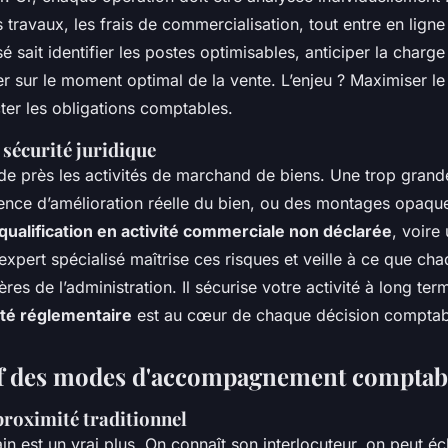
es travaux, les frais de commercialisation, tout entre en lig
sé sait identifier les postes optimisables, anticiper la charge
er sur le moment optimal de la vente. L’enjeu ? Maximiser l
ter les obligations comptables.
sécurité juridique
 de près les activités de marchand de biens. Une trop gran
ence d’amélioration réelle du bien, ou des montages opaqu
qualification en activité commerciale non déclarée
, voire
 expert spécialisé maîtrise ces risques et veille à ce que ch
ères de l’administration. Il sécurise votre activité à long ter
té réglementaire
est au cœur de chaque décision comptab
f des modes d'accompagnement comptab
proximité traditionnel
n est un vrai plus. On connaît son interlocuteur, on peut é