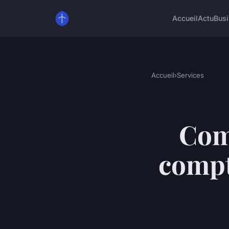
Accueil
Actu
Bus
Accueil
›
Services
Com
compt