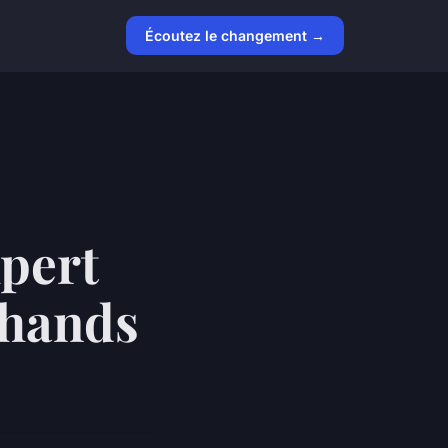
Écoutez le changement →
pert
chands