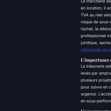
Le marchand de 
en location, il 
TVA au réel sel
risque de sous-d
l’achat, la dédu
professionnel i
juridique, sach
marchands de b
L’importance d
La trésorerie e
levés par emprun
plusieurs projet
pour suivre en c
urgence. L’accès
en sous-perform