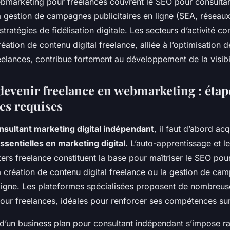
bmarketing pour freelances couvrent le SEO pour consulta
a gestion de campagnes publicitaires en ligne (SEA, réseaux
 stratégies de fidélisation digitale. Les secteurs d’activité c
création de contenu digital freelance, alliée à l’optimisation 
elances, contribue fortement au développement de la visibil
venir freelance en webmarketing : étape
s requises
nsultant marketing digital indépendant
, il faut d’abord ac
entielles en marketing digital
. L’auto-apprentissage et l
rs freelance constituent la base pour maîtriser le SEO pou
a création de contenu digital freelance ou la gestion de ca
n ligne. Les plateformes spécialisées proposent de nombreu
ur freelances, idéales pour renforcer ses compétences sur 
d’un business plan pour consultant indépendant s’impose ra