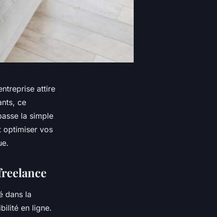
treprise attire
ants, ce
passe la simple
et optimiser vos
ue.
freelance
é dans la
ilité en ligne.