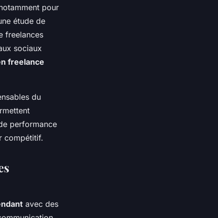
, notamment pour
 une étude de
ue freelances
eaux sociaux
en freelance
spensables du
rmettent
e de performance
 compétitif.
es
endant
avec des
la communication