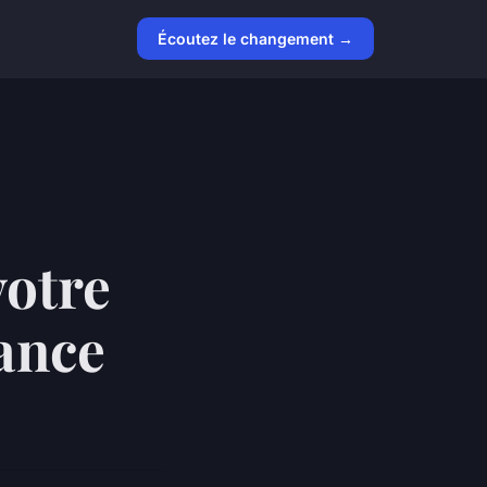
Écoutez le changement →
votre
lance