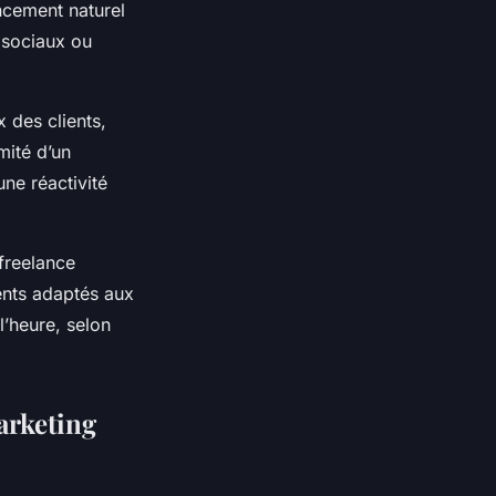
encement naturel
 sociaux ou
 des clients,
mité d’un
ne réactivité
 freelance
ents adaptés aux
l’heure, selon
arketing