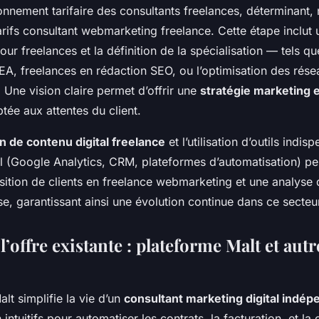
ionnement tarifaire des consultants freelances, déterminant
tarifs consultant webmarketing freelance. Cette étape inclut
our freelances et la définition de la spécialisation — tels q
SEA, freelances en rédaction SEO, ou l’optimisation des rés
 Une vision claire permet d’offrir une
stratégie marketing 
ée aux attentes du client.
n de contenu digital freelance
et l’utilisation d’outils indi
al (Google Analytics, CRM, plateformes d’automatisation) pe
uisition de clients en freelance webmarketing et une analys
e, garantissant ainsi une évolution continue dans ce secteur
l’offre existante : plateforme Malt et autr
lt simplifie la vie d’un
consultant marketing digital indép
n intuitifs pour automatiser les contrats, la facturation, et 