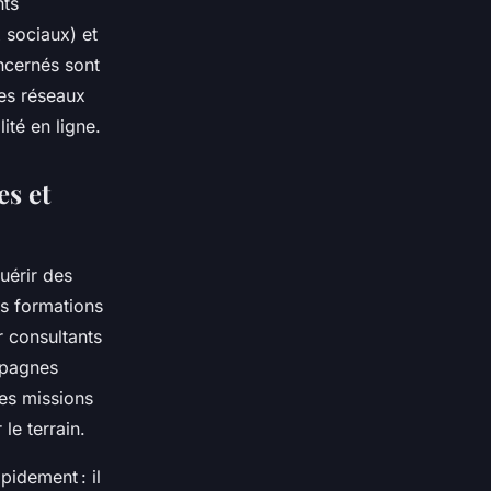
nts
 sociaux) et
oncernés sont
des réseaux
ité en ligne.
s et
quérir des
es formations
r consultants
mpagnes
ses missions
le terrain.
pidement : il