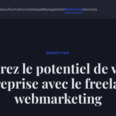
iness
Formation
Juridique
Management
Marketing
Services
MARKETING
rez le potentiel de 
eprise avec le free
webmarketing