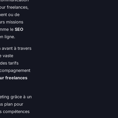
our freelances,
ment ou de
eurs missions
omme le
SEO
n ligne.
 avant à travers
e vaste
des tarifs
 accompagnement
ur freelances
eting grâce à un
ss plan pour
les compétences