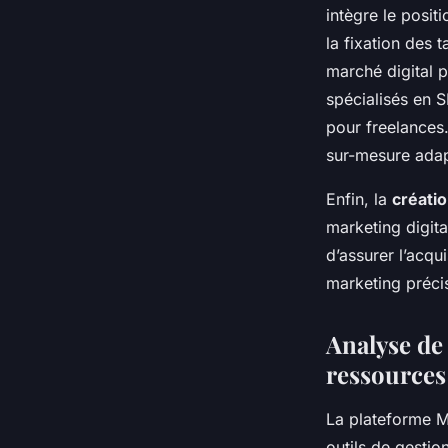
intègre le posit
la fixation des 
marché digital p
spécialisés en 
pour freelances.
sur-mesure adapt
Enfin, la
créatio
marketing digit
d’assurer l’acq
marketing précis
Analyse de 
ressources
La plateforme Ma
outils de gestio