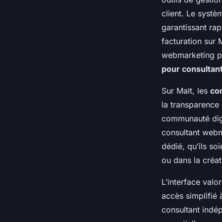
client. Le systè
garantissant rap
facturation sur 
webmarketing p
pour consultan
Sur Malt, les
co
la transparence 
communauté digi
consultant webm
dédié, qu’ils soi
ou dans la créat
L’interface valo
accès simplifié 
consultant indé