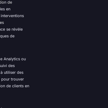
tion de
les en
 interventions
ies
nce se révèle
iques de
le Analytics ou
suivi des
à utiliser des
s pour trouver
on de clients en