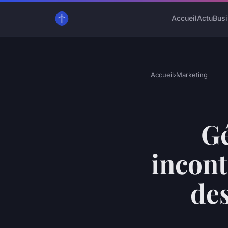
Accueil
Actu
Bus
Accueil
›
Marketing
Gé
incont
des