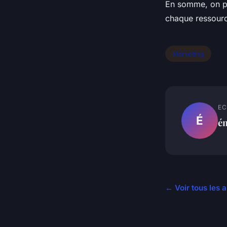
En somme, on pe
chaque ressourc
Marketing
EC
É
é
← Voir tous les 