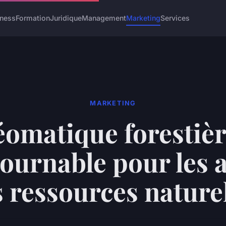
iness
Formation
Juridique
Management
Marketing
Services
MARKETING
omatique forestièr
ournable pour les 
 ressources nature