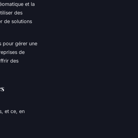
géomatique et la
iliser des
er de solutions
es pour gérer une
reprises de
ffrir des
es
, et ce, en