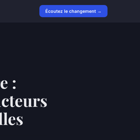
Écoutez le changement →
e :
acteurs
lles