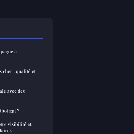
mpagne à
cher : qualité et
tale avec des
tbot gpt ?
re visibilité et
faires