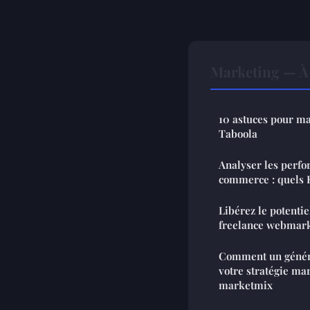
Marketing — À 
10 astuces pour m
Taboola
Analyser les perfo
commerce : quels K
Libérez le potentie
freelance webmar
Comment un génér
votre stratégie ma
marketmix