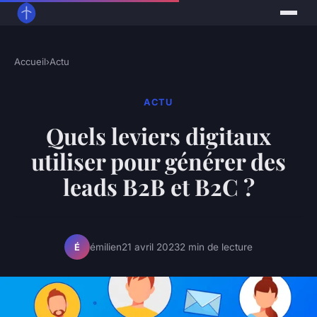
Accueil
›
Actu
ACTU
Quels leviers digitaux
utiliser pour générer des
leads B2B et B2C ?
émilien
21 avril 2023
2 min de lecture
É