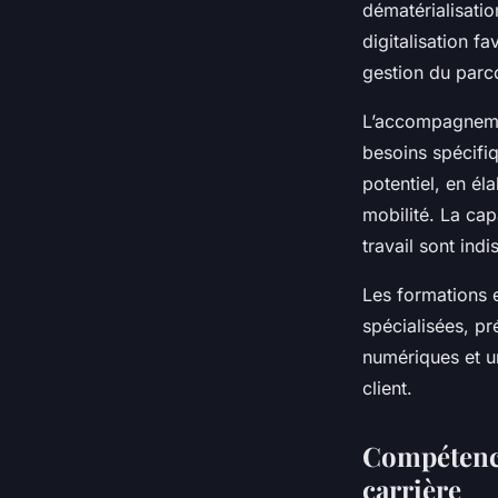
dématérialisati
digitalisation f
gestion du parc
L’accompagnemen
besoins spécifiq
potentiel, en él
mobilité. La ca
travail sont ind
Les formations 
spécialisées, pr
numériques et u
client.
Compétences
carrière