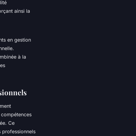
ité
çant ainsi la
nts en gestion
nnelle.
ombinée à la
des
sionnels
ement
es compétences
tée. Ce
 professionnels