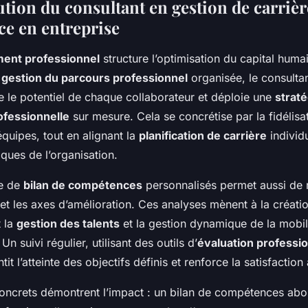
tion du consultant en gestion de carrière
e en entreprise
nt professionnel
structure l’optimisation du capital humai
e
gestion du parcours professionnel
organisée, le consultan
ie le potentiel de chaque collaborateur et déploie une
straté
ofessionnelle
sur mesure. Cela se concrétise par la fidélisat
quipes, tout en alignant la
planification de carrière
individu
iques de l’organisation.
ce de
bilan de compétences
personnalisés permet aussi de 
et les axes d’amélioration. Ces analyses mènent à la créatio
t la
gestion des talents
et la gestion dynamique de la mobil
Un suivi régulier, utilisant des outils d’
évaluation professio
t l’atteinte des objectifs définis et renforce la satisfaction 
ncrets démontrent l’impact : un bilan de compétences abou