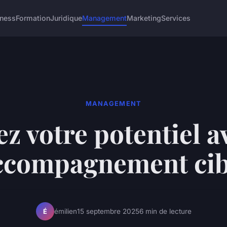
iness
Formation
Juridique
Management
Marketing
Services
MANAGEMENT
ez votre potentiel a
ccompagnement cib
émilien
15 septembre 2025
6 min de lecture
É