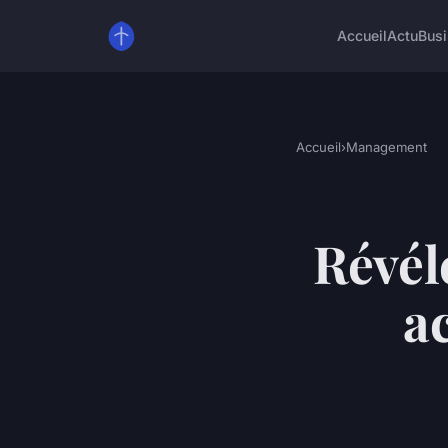
Accueil
Actu
Bus
Accueil
›
Management
Révél
a