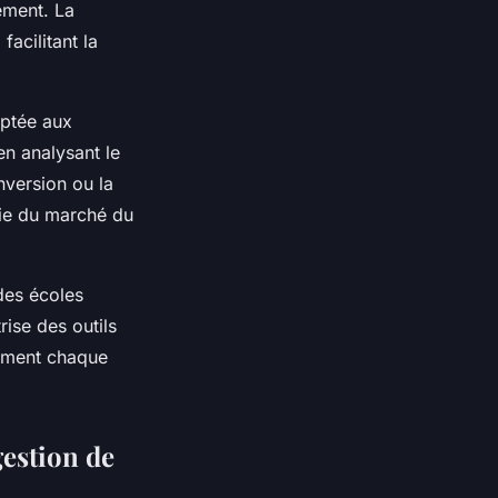
ement. La
facilitant la
aptée aux
en analysant le
nversion ou la
die du marché du
des écoles
ise des outils
cement chaque
gestion de