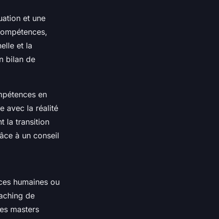
uation et une
s compétences,
lle et la
n bilan de
ompétences en
e avec la réalité
 la transition
râce à un conseil
rces humaines ou
oaching de
Les masters