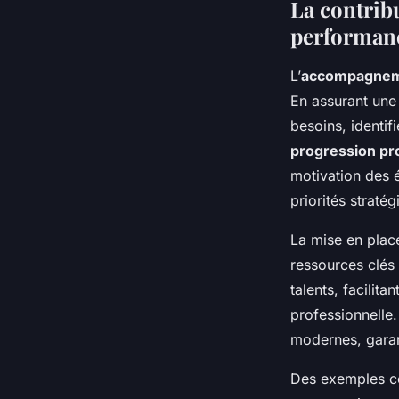
La contribu
performanc
L’
accompagneme
En assurant un
besoins, identif
progression pr
motivation des é
priorités stratég
La mise en pla
ressources clés 
talents, facilitan
professionnelle. 
modernes, garanti
Des exemples co