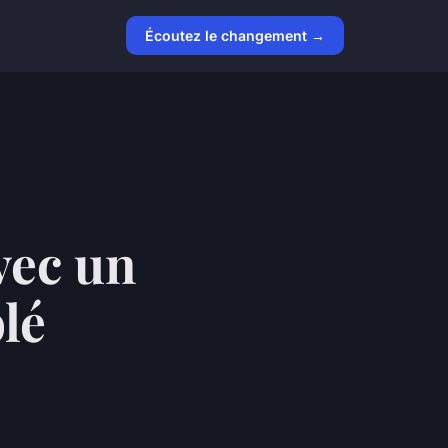
Écoutez le changement →
vec un
lé