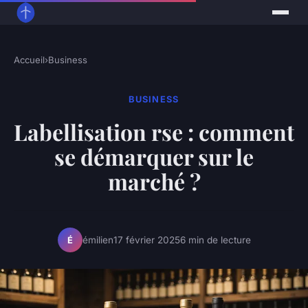
Accueil
›
Business
BUSINESS
Labellisation rse : comment
se démarquer sur le
marché ?
émilien
17 février 2025
6 min de lecture
É