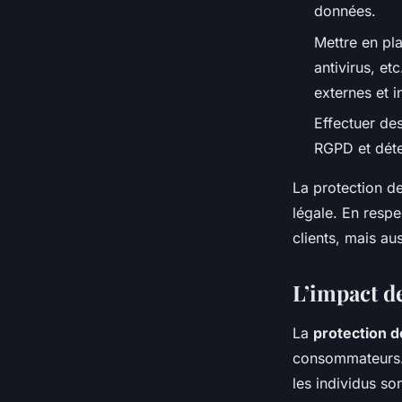
données.
Mettre en pl
antivirus, et
externes et i
Effectuer des
RGPD et détec
La protection d
légale. En resp
clients, mais au
L’impact de
La
protection 
consommateurs. 
les individus so