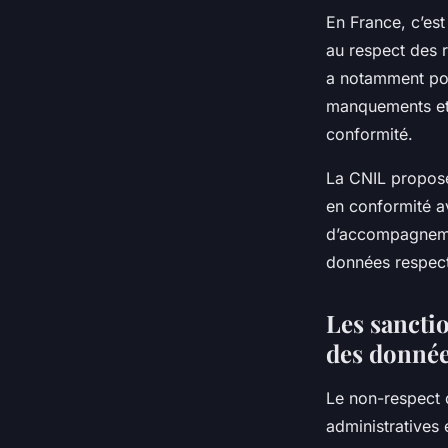
En France, c’est
au respect des 
a notamment pou
manquements et 
conformité.
La CNIL propose
en conformité av
d’accompagnemen
données respect
Les sancti
des donné
Le non-respect 
administratives