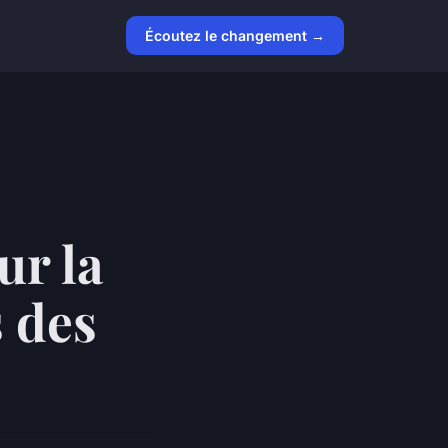
Écoutez le changement →
ur la
 des