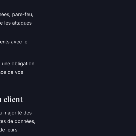
nées, pare-feu,
re les attaques
ments avec le
 une obligation
nce de vos
 client
a majorité des
tes de données,
de leurs