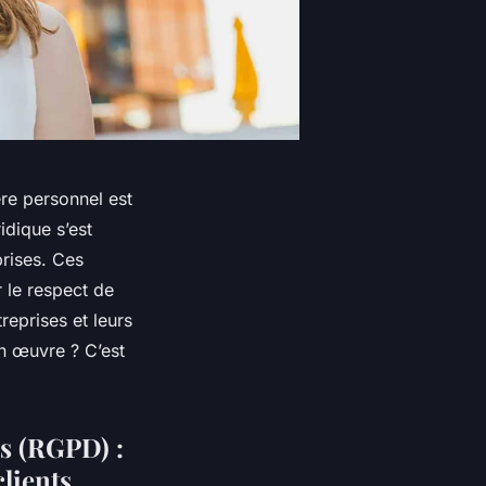
re personnel est
idique s’est
rises. Ces
r le respect de
reprises et leurs
n œuvre ? C’est
s (RGPD) :
lients