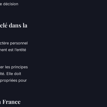
ne décision
clé dans la
actère personnel
nt est l’entité
er les principes
té. Elle doit
ppropriées pour
n France