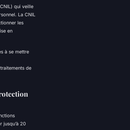
CNIL) qui veille
rsonnel. La CNIL
tionner les
ise en
s à se mettre
traitements de
rotection
nctions
r jusqu’à 20