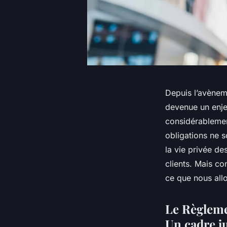
Depuis l’avènem
devenue un enjeu
considérablemen
obligations ne s
la vie privée de
clients. Mais c
ce que nous all
Le Règleme
Un cadre j