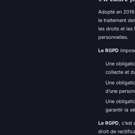
Adopté en 2016 e
le traitement d
les droits et le
personnelles.
Le RGPD
impose 
Une obligati
collecte et d
Une obligati
d’une person
Une obligati
garantir la s
Le RGPD
, c’est
droit de rectific