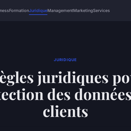
iness
Formation
Juridique
Management
Marketing
Services
JURIDIQUE
règles juridiques po
tection des données
clients