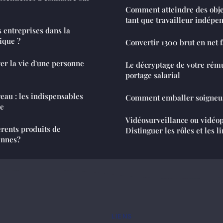
Comment atteindre des obje
tant que travailleur indépe
s entreprises dans la
ique ?
Convertir 1300 brut en net 
rer la vie d'une personne
Le décryptage de votre rém
portage salarial
eau : les indispensables
Comment emballer soigneus
se
Vidéosurveillance ou vidéop
érents produits de
Distinguer les rôles et les l
ennes?
LIENS