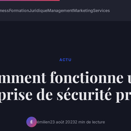
iness
Formation
Juridique
Management
Marketing
Services
ACTU
mment fonctionne 
prise de sécurité pr
émilien
23 août 2023
2 min de lecture
É