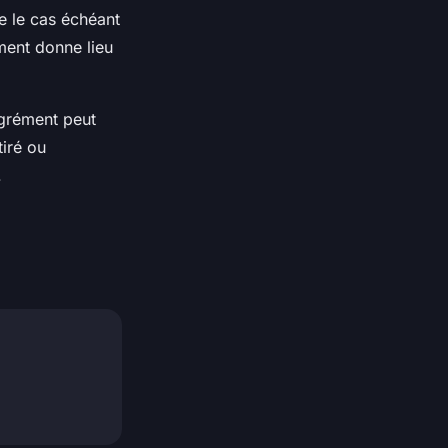
te le cas échéant
ément donne lieu
agrément peut
tiré ou
.