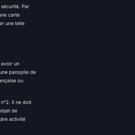
 sécurité. Par
une carte
r une telle
 avoir un
 une panoplie de
rançaise ou
n°2. Il ne doit
’objet de
tre activité