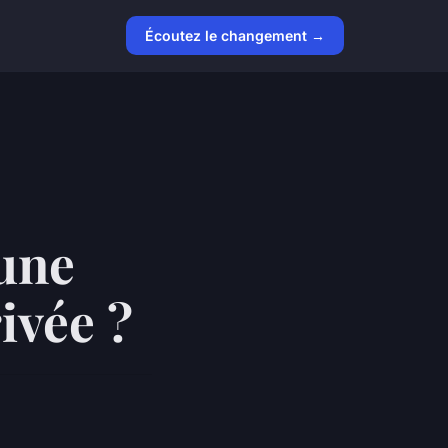
Écoutez le changement →
une
ivée ?