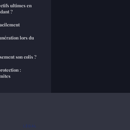
ctifs ultimes en
ndant ?
facilement
unération lors du
ement son colis ?
rotection :
imites
LÉGAL