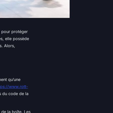
n pour protéger
es, elle possède
. Alors,
ment qu’une
tps://www.rott-
is du code de la
 de la boîte. Les