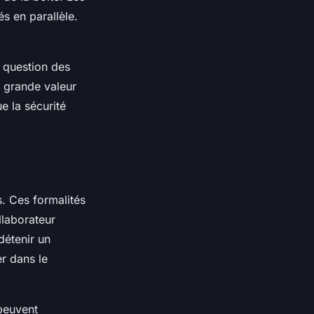
s en parallèle.
st question des
e grande valeur
e la sécurité
s. Ces formalités
llaborateur
détenir un
r dans le
 peuvent